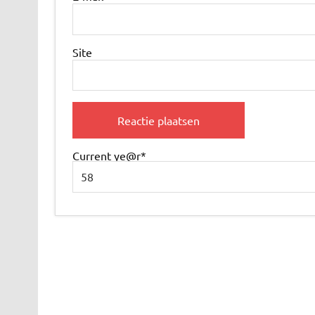
Site
Current ye
@r
*