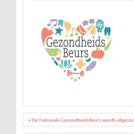
Bericht
« De Nationale GezondheidsBeurs wordt uitgeste
navigatie