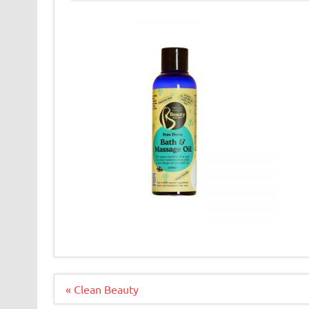
Bericht
« Clean Beauty
navigatie