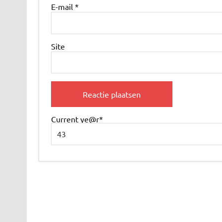
E-mail
*
Site
Current ye
@r
*