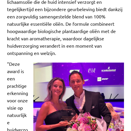
lichaamsolie die de huid intensief verzorgt en
tegelijkertijd een bijzondere geurbeleving biedt dankzij
een zorgvuldig samengestelde blend van 100%
natuurlijke essentiële oliën. De formule combineert
hoogwaardige biologische plantaardige oliën met de
kracht van aromatherapie, waardoor dagelijkse
huidverzorging verandert in een moment van
ontspanning en welzijn.
“Deze
award is
een
prachtige
erkenning
voor onze
visie op
natuurlijk
e
huidverzo