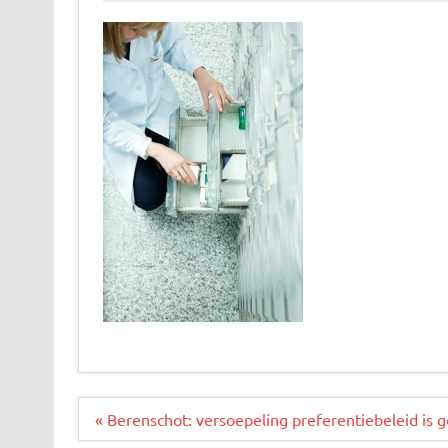
Bericht
« Berenschot: versoepeling preferentiebeleid is 
navigatie