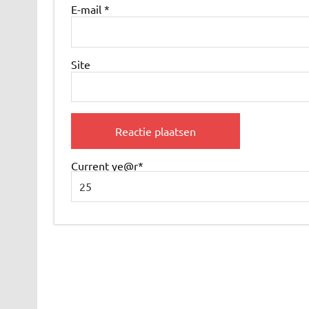
E-mail
*
Site
Current ye
@r
*