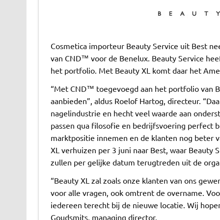
Cosmetica importeur Beauty Service uit Best ne
van CND™ voor de Benelux. Beauty Service heeft
het portfolio. Met Beauty XL komt daar het Am
“Met CND™ toegevoegd aan het portfolio van B
aanbieden”, aldus Roelof Hartog, directeur. “Da
nagelindustrie en hecht veel waarde aan onders
passen qua filosofie en bedrijfsvoering perfect 
marktpositie innemen en de klanten nog beter v
XL verhuizen per 3 juni naar Best, waar Beauty S
zullen per gelijke datum terugtreden uit de orga
“Beauty XL zal zoals onze klanten van ons gewend 
voor alle vragen, ook omtrent de overname. Voo
iedereen terecht bij de nieuwe locatie. Wij hop
Goudsmits, managing director.