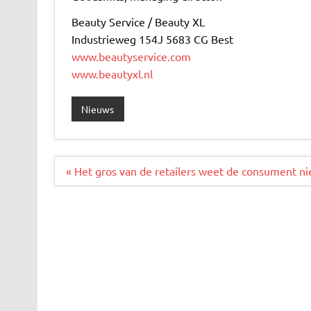
Beauty Service / Beauty XL
Industrieweg 154J 5683 CG Best
www.beautyservice.com
www.beautyxl.nl
Nieuws
Bericht
« Het gros van de retailers weet de consument nie
navigatie