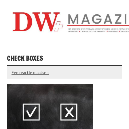
Doorgaan
naar
inhoud
Drogistenweekb
DW Magazine
CHECK BOXES
Een reactie plaatsen