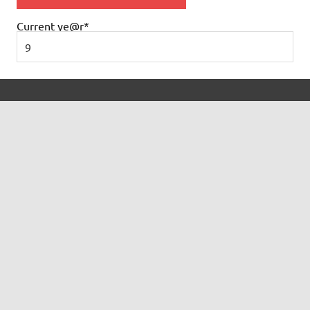
Current ye
@r
*