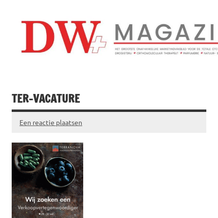
Doorgaan
naar
inhoud
Drogistenweekb
DW Magazine
TER-VACATURE
Een reactie plaatsen