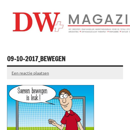
Doorgaan
naar
inhoud
Drogistenweekb
DW Magazine
09-10-2017_BEWEGEN
Een reactie plaatsen