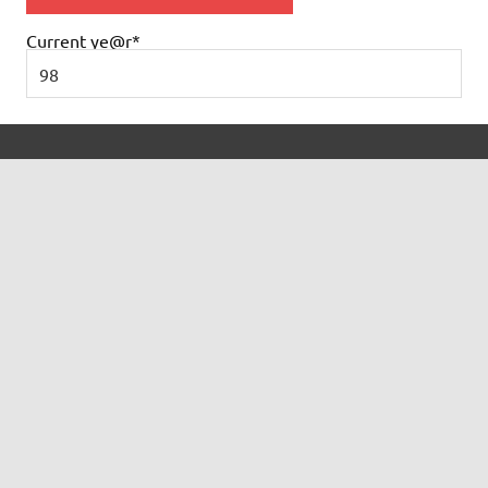
Current ye
@r
*