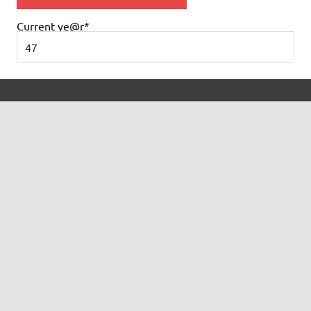
Current ye
@r
*