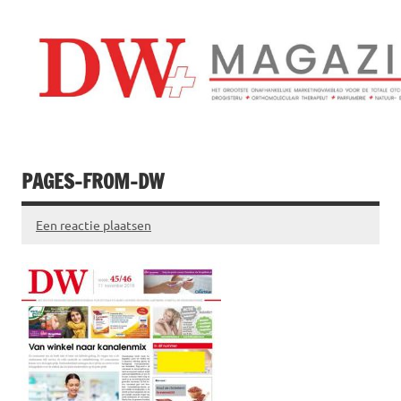
Doorgaan
naar
inhoud
Drogistenweekb
DW Magazine
PAGES-FROM-DW
Een reactie plaatsen