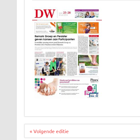
Bericht
« Volgende editie
navigatie