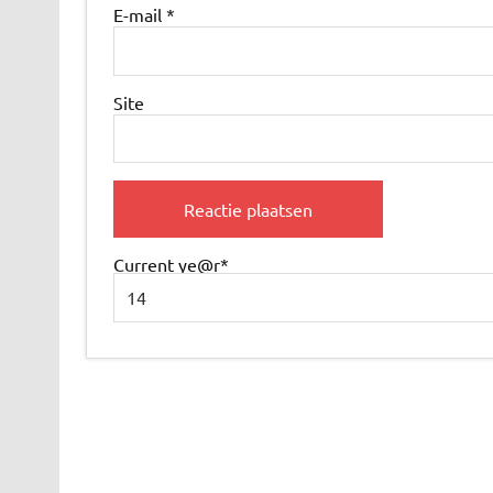
E-mail
*
Site
Current ye
@r
*