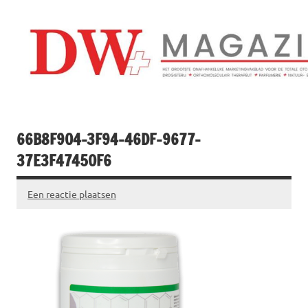
Doorgaan
naar
inhoud
Drogistenweekb
DW Magazine
66B8F904-3F94-46DF-9677-
37E3F47450F6
Een reactie plaatsen