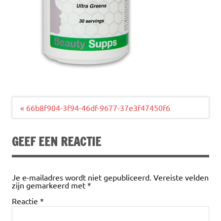
Bericht
« 66b8f904-3f94-46df-9677-37e3f47450f6
navigatie
GEEF EEN REACTIE
Je e-mailadres wordt niet gepubliceerd.
Vereiste velden
zijn gemarkeerd met
*
Reactie
*