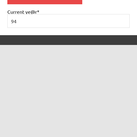
Current ye
@r
*