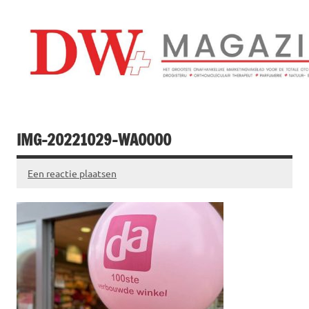
Doorgaan
naar
inhoud
Drogistenweekb
DW Magazine
IMG-20221029-WA0000
Een reactie plaatsen