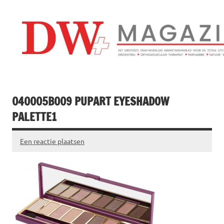
Doorgaan
naar
inhoud
Drogistenweekb
DW Magazine
040005B009 PUPART EYESHADOW
PALETTE1
Een reactie plaatsen