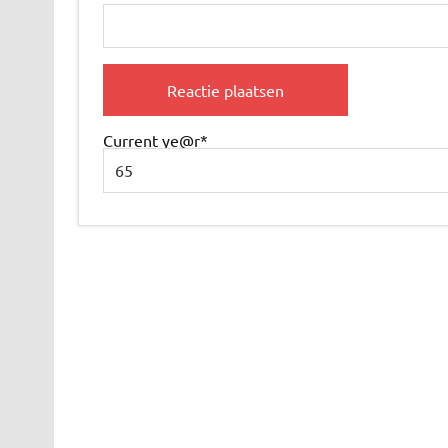
Current ye
@r
*