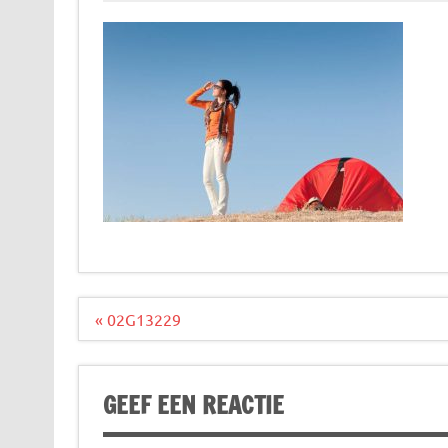
Bericht
« 02G13229
navigatie
GEEF EEN REACTIE