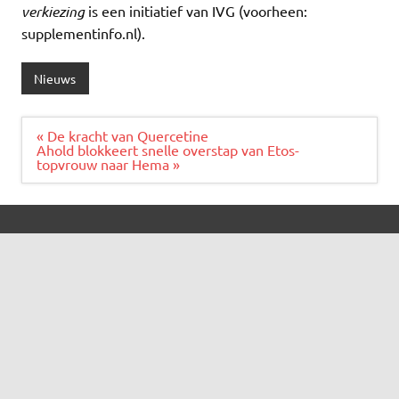
verkiezing
is een initiatief van IVG (voorheen:
supplementinfo.nl).
Nieuws
Bericht
« De kracht van Quercetine
navigatie
Ahold blokkeert snelle overstap van Etos-
topvrouw naar Hema »