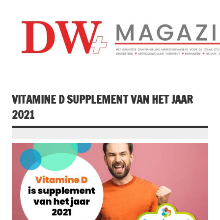
Doorgaan
naar
inhoud
Drogistenweekb
DW Magazine
VITAMINE D SUPPLEMENT VAN HET JAAR
2021