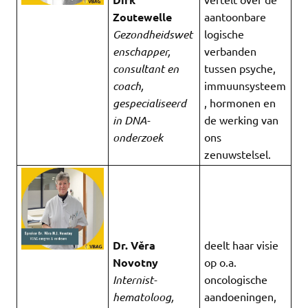
Zoutewelle
aantoonbare
Gezondheidswet
logische
enschapper,
verbanden
consultant en
tussen psyche,
coach,
immuunsysteem
gespecialiseerd
, hormonen en
in DNA-
de werking van
onderzoek
ons
zenuwstelsel.
Dr. Věra
deelt haar visie
Novotny
op o.a.
Internist-
oncologische
hematoloog,
aandoeningen,