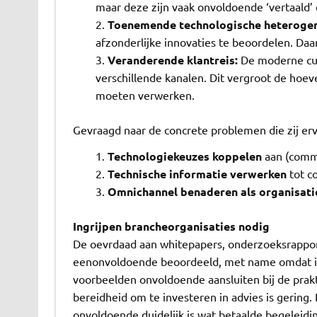
maar deze zijn vaak onvoldoende ‘vertaald’
Toenemende technologische heterogen
afzonderlijke innovaties te beoordelen. Daa
Veranderende klantreis:
De moderne cus
verschillende kanalen. Dit vergroot de hoeve
moeten verwerken.
Gevraagd naar de concrete problemen die zij erv
Technologiekeuzes koppelen
aan (comme
Technische informatie verwerken
tot c
Omnichannel benaderen als organisat
Ingrijpen brancheorganisaties nodig
De oevrdaad aan whitepapers, onderzoeksrappor
eenonvoldoende beoordeeld, met name omdat in
voorbeelden onvoldoende aansluiten bij de prakt
bereidheid om te investeren in advies is gering
onvoldoende duidelijk is wat betaalde begeleidi