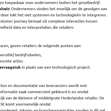
 en toepasbaar voor ondernemers buiten het grootbedrijf.
iteit:
Ondernemers vinden het moeilijk om de gevolgen van
rdoor lukt het niet systemen en technologieën te integreren.
tomer journey bestaat uit complexe interacties tussen
elheid data en interpretaties die retailers
aren, geven retailers de volgende punten aan:
rciële) bedrijfsdoelen,
oncrete acties
ievraagstuk
in plaats van een technologisch project.
ten en documentatie van leveranciers wordt met
formatie vaak commercieel gekleurd is en omdat
ijk van de kleinere of middelgrote Nederlandse retailer. De
. Dit komt voornamelijk omdat
ngoplevert. Inkoop- en brancheorganisaties zouden in dit gat