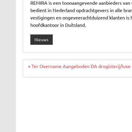
REMIRA is een toonaangevende aanbieders van u
bedient in Nederland opdrachtgevers in alle bra
vestigingen en ongeveerachtduizend klanten is 
hoofdkantoor in Duitsland.
Nieuws
Bericht
« Ter Overname Aangeboden DA drogisterij/luxe
navigatie