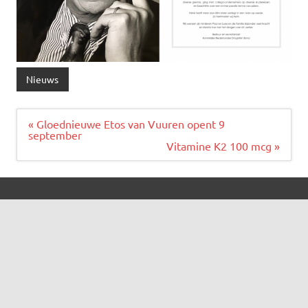
Nieuws
Bericht
« Gloednieuwe Etos van Vuuren opent 9
navigatie
september
Vitamine K2 100 mcg »