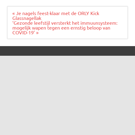
Bericht
« Je nagels feest-klaar met de ORLY Kick
navigatie
Glassnagellak
‘Gezonde leefstijl versterkt het immuunsysteem:
mogelijk wapen tegen een ernstig beloop van
COVID-19’ »