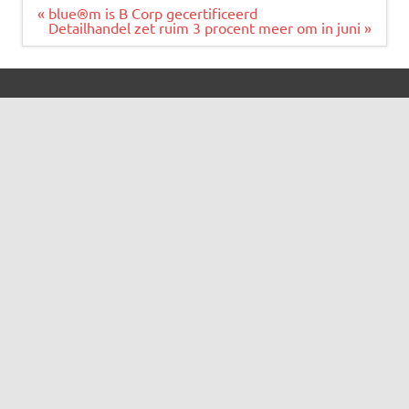
Bericht
« blue®m is B Corp gecertificeerd
navigatie
Detailhandel zet ruim 3 procent meer om in juni »