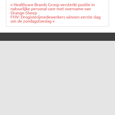
Bericht
« Healthcare Brands Group versterkt positie in
navigatie
natuurlijke personal care met overname van
Orange-Sheep
FNV: Drogisterijmedewerkers winnen eerste slag
om de zondagstoeslag »