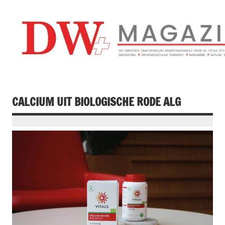
Doorgaan
naar
inhoud
Drogistenweekb
DW Magazine
CALCIUM UIT BIOLOGISCHE RODE ALG