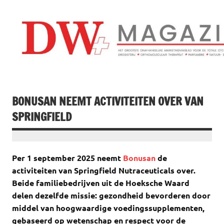
Doorgaan
naar
inhoud
Drogistenweekb
DW Magazine
BONUSAN NEEMT ACTIVITEITEN OVER VAN
SPRINGFIELD
Per 1 september 2025 neemt
Bonusan
de
activiteiten van Springfield Nutraceuticals over.
Beide familiebedrijven uit de Hoeksche Waard
delen dezelfde missie: gezondheid bevorderen door
middel van hoogwaardige voedingssupplementen,
gebaseerd op wetenschap en respect voor de