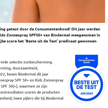
ing getest door de Consumentenbond! Dit jaar werden
Kids Zonnespray SPF50+ van Biodermal meegenomen in
jke score het ‘Beste uit de Test’ predicaat gewonnen
reide selectie zonbescherming.
erming, duurzaamheid,
022, kwam Biodermal dit jaar
onnespray SPF 50+ en Kids Zonnespray
 SPF 50(+), waarmee ze zijn
 testresultaten scoren de producten
eid, twee pijlers die bij Biodermal